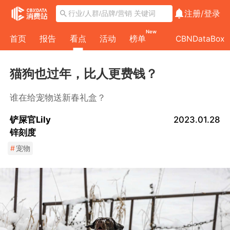
注册/
登录
New
首页
报告
看点
活动
榜单
CBNDataBox
猫狗也过年，比人更费钱？
谁在给宠物送新春礼盒？
铲屎官Lily
2023.01.28
锌刻度
#
宠物