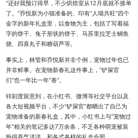
“还好我预订得早，不少烘焙室从12月底就不接单
了。”乔悦新为小猫准备的、印有“人喵共旺”四个
金字的新年礼盒里，以食物为主，包括了写着福
字的饼干、兔子形状的饼干、马苏里拉芝士鲷鱼
烧、四喜丸子和糖葫芦等。
事实上，林莹和乔悦新并非个例，宠物过年也已
并非鲜事。在宠物新春礼这件事上，“铲屎官
们”也一年比一年“卷”。
锌刻度留意到，在小红书、微博等社交平台以及
各大短视频平台，不少“铲屎官”都晒出了自己为
宠物准备的新春礼盒，其中，小红书上与“宠物过
年”相关的笔记多达7万余条，不乏各种萌宠被装
扮得喜气洋洋，和各式各样的礼盒合照。