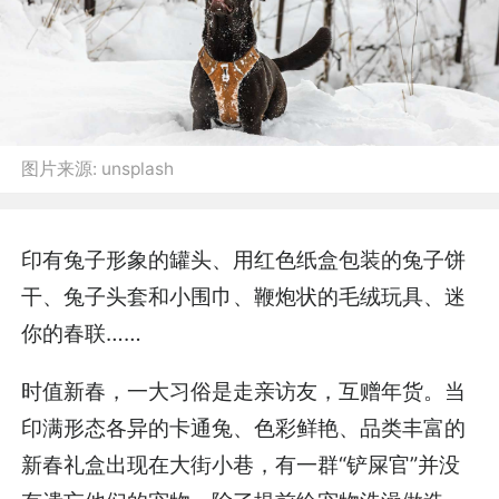
图片来源:
unsplash
印有兔子形象的罐头、用红色纸盒包装的兔子饼
干、兔子头套和小围巾、鞭炮状的毛绒玩具、迷
你的春联……
时值新春，一大习俗是走亲访友，互赠年货。当
印满形态各异的卡通兔、色彩鲜艳、品类丰富的
新春礼盒出现在大街小巷，有一群“铲屎官”并没