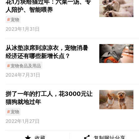
花1万块给猫过年：六菜一汤、专
人陪护、智能喂养
#
宠物
2023年1月31日
从冰垫凉席到凉凉衣，宠物消暑
经济还有哪些新增长点？
#
宠物食品及用品
2024年7月31日
拼了一年的打工人，花3000元让
猫狗就地过年
#
宠物
2022年1月27日
收藏
复制网址分享