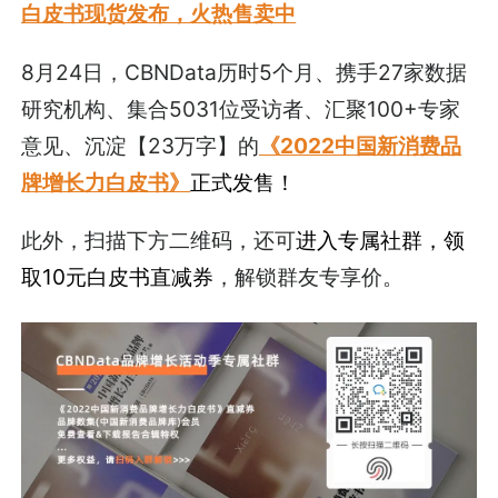
白皮书现货发布，火热售卖中
8月24日，CBNData历时5个月、携手27家数据
研究机构、集合5031位受访者、汇聚100+专家
意见、沉淀【23万字】的
《2022中国新消费品
牌增长力白皮书》
正式发售！
此外，扫描下方二维码，还可
进入专属社群，领
取10元白皮书直减券
，解锁群友专享价。