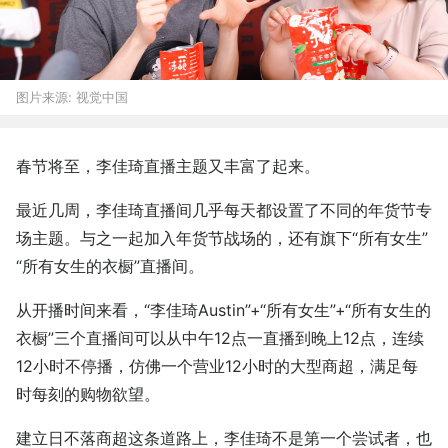
图片来源:
视觉中国
春节将至，李佳琦直播主题又丰富了起来。
最近几周，李佳琦直播间几乎每天都设置了不同的年货节专
场主题。与之一起加入年货节战场的，还有旗下“所有女生”
“所有女生的衣橱”直播间。
从开播时间来看，“李佳琦Austin”+“所有女生”+“所有女生的
衣橱”三个直播间可以从中午12点一直播到晚上12点，连续
12小时不停播，仿佛一个营业12小时的大型商超，满足每
时每刻的购物欲望。
建立日不落商超这条道路上，李佳琦不是第一个尝试者，也