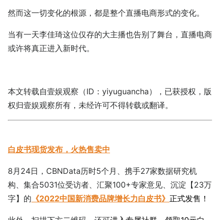
然而这一切变化的根源，都是整个直播电商形式的变化。
当有一天李佳琦这位仅存的大主播也告别了舞台，直播电商
或许将真正进入新时代。
本文转载自壹娱观察（ID：yiyuguancha），已获授权，版
权归壹娱观察所有，未经许可不得转载或翻译。
白皮书现货发布，火热售卖中
8月24日，CBNData历时5个月、携手27家数据研究机
构、集合5031位受访者、汇聚100+专家意见、沉淀【23万
字】的
《2022中国新消费品牌增长力白皮书》
正式发售！