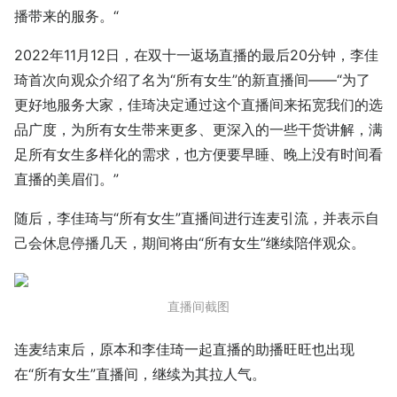
播带来的服务。“
2022年11月12日，在双十一返场直播的最后20分钟，李佳
琦首次向观众介绍了名为“所有女生”的新直播间——“为了
更好地服务大家，佳琦决定通过这个直播间来拓宽我们的选
品广度，为所有女生带来更多、更深入的一些干货讲解，满
足所有女生多样化的需求，也方便要早睡、晚上没有时间看
直播的美眉们。”
随后，李佳琦与“所有女生”直播间进行连麦引流，并表示自
己会休息停播几天，期间将由“所有女生”继续陪伴观众。
直播间截图
连麦结束后，原本和李佳琦一起直播的助播旺旺也出现
在“所有女生”直播间，继续为其拉人气。