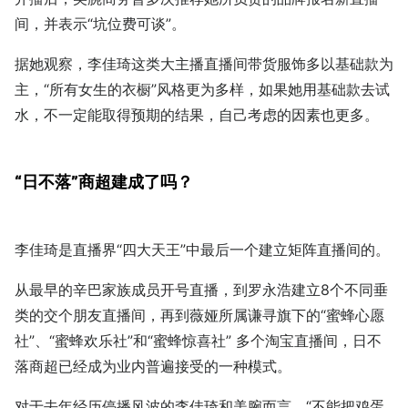
间，并表示“坑位费可谈”。
据她观察，李佳琦这类大主播直播间带货服饰多以基础款为
主，“所有女生的衣橱”风格更为多样，如果她用基础款去试
水，不一定能取得预期的结果，自己考虑的因素也更多。
“日不落”商超建成了吗？
李佳琦是直播界“四大天王”中最后一个建立矩阵直播间的。
从最早的辛巴家族成员开号直播，到罗永浩建立8个不同垂
类的交个朋友直播间，再到薇娅所属谦寻旗下的“蜜蜂心愿
社”、“蜜蜂欢乐社”和“蜜蜂惊喜社” 多个淘宝直播间，日不
落商超已经成为业内普遍接受的一种模式。
对于去年经历停播风波的李佳琦和美腕而言，“不能把鸡蛋