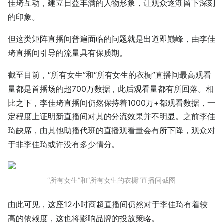
佳琦互动，建立日益丰满的人物形象，让观众逐渐留下深刻
的印象。
但这类矩阵直播间普遍面临的问题就是出道即巅峰，由李佳
琦直播间引导的流量具有保质期。
截至目前，“所有女生”和“所有女生的衣橱”直播间最高观看
量都是首播场的超700万数据，此后观看量都有所回落。相
比之下，李佳琦直播间仍然保持着1000万+都观看数据，一
定程度上证明新直播间对其的分流效果并不明显。之前李佳
琦缺席，由其他助播代班的直播观看量会有所下降，观众对
于非李佳琦或许没有多少情分。
“所有女生”和“所有女生的衣橱”直播间截图
由此可见，这座12小时商超直播间仍然对于李佳琦有着较
高的依赖度，这也将影响品牌的投放策略。