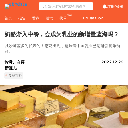
注册/
登录
New
首页
报告
看点
活动
榜单
CBNDataBox
奶酪渐入中餐，会成为乳业的新增量蓝海吗？
以妙可蓝多为代表的固态奶出现，意味着中国乳业已迈进新竞争阶
段。
怜舟、白露
2022.12.29
新腕儿
#
食品饮料