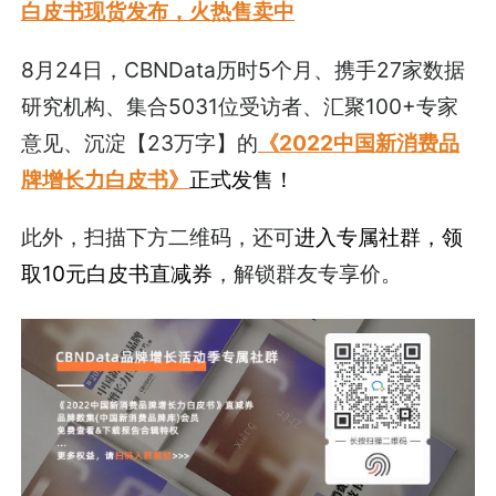
白皮书现货发布，火热售卖中
8月24日，CBNData历时5个月、携手27家数据
研究机构、集合5031位受访者、汇聚100+专家
意见、沉淀【23万字】的
《2022中国新消费品
牌增长力白皮书》
正式发售！
此外，扫描下方二维码，还可
进入专属社群，领
取10元白皮书直减券
，解锁群友专享价。