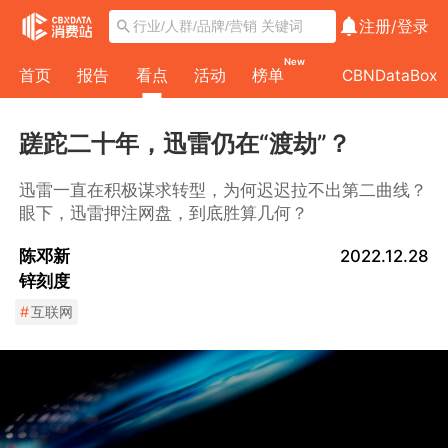
注册/
登录
New
首页
报告
看点
活动
榜单
CBNDataBox
蹉跎二十年，迅雷仍在“渡劫”？
迅雷一直在积极谋求转型，为何迟迟拉不出第二曲线？
眼下，迅雷押注网盘，到底胜算几何？
陈邓新
2022.12.28
锌刻度
#
互联网