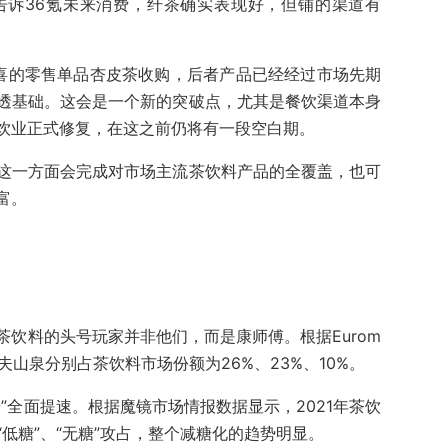
告诉36氪未来消费，纤茶确实表现好，但铺的渠道有
喜的零售单品杏皮茶收购，后者产品已经经过市场先期
透基础。这会是一个新的突破点，尤其是餐饮渠道本身
饮业正式修复，在这之前仍将有一段空白期。
这一方面会完成对市场主流茶饮料产品的全覆盖，也可
富。
饮料的头号玩家并非他们，而是康师傅。根据Eurom
、农夫山泉分别占茶饮料市场份额为26%、23%、10%。
”全面提速。根据魔镜市场情报数据显示，2021年茶饮
“低糖”、“无糖”攻占，整个减糖化的趋势明显。