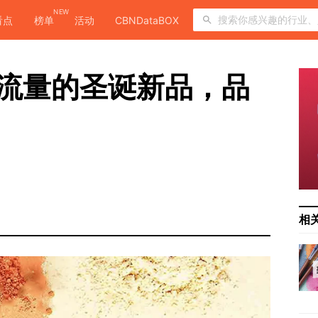
NEW
看点
榜单
活动
CBNDataBOX
自带流量的圣诞新品，品
？
相