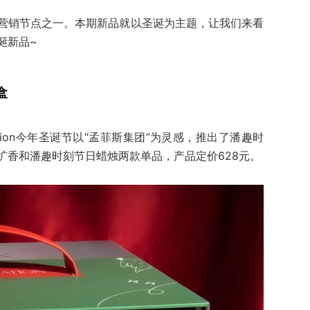
营销节点之一。本期新品就以圣诞为主题，让我们来看
诞新品~
盒
lation今年圣诞节以“孟菲斯集团”为灵感，推出了潘趣时
扩香和潘趣时刻节日蜡烛两款单品，产品定价628元。