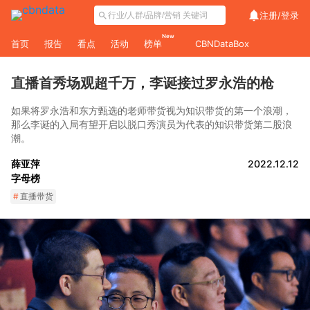
注册/
登录
New
首页
报告
看点
活动
榜单
CBNDataBox
直播首秀场观超千万，李诞接过罗永浩的枪
如果将罗永浩和东方甄选的老师带货视为知识带货的第一个浪潮，
那么李诞的入局有望开启以脱口秀演员为代表的知识带货第二股浪
潮。
薛亚萍
2022.12.12
字母榜
#
直播带货