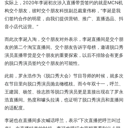
实际上，2020年李诞初次涉入直播带货签约的就是MCN机
构交个朋友，彼时交个朋友科技副总裁童伟称，“李诞是我
们签约合作的明星，由我们提供营销、推广、直播选品、抖
音小店代运营。”
而此次李诞入淘，交个朋友对外表示，李诞直播间是交个朋
友的第二个淘宝直播间。交个朋友告诉字母榜，邀请脱口秀
演员直播带货是交个朋友的重要探索，以后不排除会有更多
的脱口秀演员签约交个朋友的可能性。
此前，罗永浩作为《脱口秀大会》节目导师的时候，就多次
在节目里向脱口秀演员抛去橄榄枝。而今年双十一，呼兰、
王建国、杨笠、徐志胜等脱口秀演员更是直接出现在了罗永
浩直播间。热度和噱头拉满，也证明了脱口秀演员和直播间
的适配度。
李诞也在直播间多次喊话呼兰，表示“下次直播把呼兰叫过