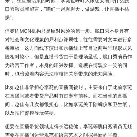
来”。在直播结束的时候，李诞也呼吁大家想要看到什么脱
口秀演员就留言，“咱们一起聊聊天，做游戏，让直播不枯
燥”。
但签约MCN机构只是应对风险的第一步。脱口秀本身具有
对社会和文化现象的犀利点评属性，往往需要对文本进行多
番审核，这方面线下演出和录播线上节目这两种呈现形式风
险相对较小，但是直播带货由于是现场呈现，脱口秀演员作
为语言工作者，本身的即兴发挥、造梗在博观众一笑的同
时，也暗藏着内容无法审核把关所带来的未知风险。
比如赵佳非常担心李诞的直播间被封，主要来自于此前李诞
在直播间或者带货产品时有过翻车前科。而在当晚的直播
间，赵佳有几次都很担心，比如李诞关于除螨仪和卫生纸，
以及拍打臀模等玩笑梗。
想要在直播带货领域走得长远稳健，李诞等脱口秀演员无疑
需要在直播间运营规范和语言艺术之间探寻新的平衡。