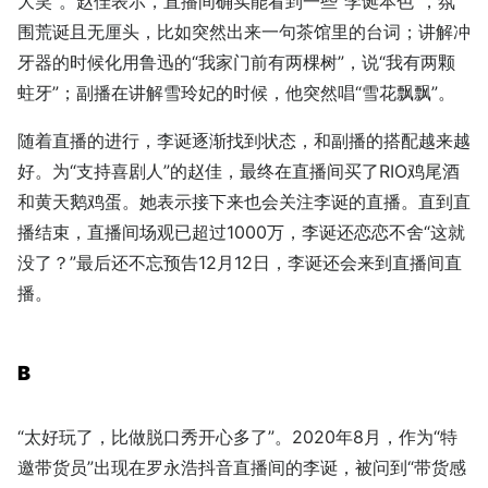
大笑”。赵佳表示，直播间确实能看到一些“李诞本色”，氛
围荒诞且无厘头，比如突然出来一句茶馆里的台词；讲解冲
牙器的时候化用鲁迅的“我家门前有两棵树”，说“我有两颗
蛀牙”；副播在讲解雪玲妃的时候，他突然唱“雪花飘飘”。
随着直播的进行，李诞逐渐找到状态，和副播的搭配越来越
好。为“支持喜剧人”的赵佳，最终在直播间买了RIO鸡尾酒
和黄天鹅鸡蛋。她表示接下来也会关注李诞的直播。直到直
播结束，直播间场观已超过1000万，李诞还恋恋不舍“这就
没了？”最后还不忘预告12月12日，李诞还会来到直播间直
播。
B
“太好玩了，比做脱口秀开心多了”。2020年8月，作为“特
邀带货员”出现在罗永浩抖音直播间的李诞，被问到“带货感