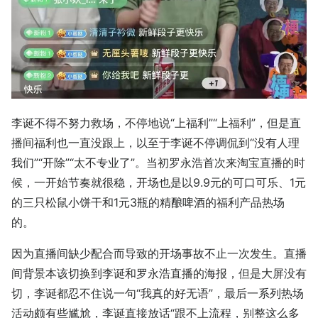
李诞不得不努力救场，不停地说“上福利”“上福利”，但是直
播间福利也一直没跟上，以至于李诞不停调侃到“没有人理
我们”“开除”“太不专业了”。当初罗永浩首次来淘宝直播的时
候，一开始节奏就很稳，开场也是以9.9元的可口可乐、1元
的三只松鼠小饼干和1元3瓶的精酿啤酒的福利产品热场
的。
因为直播间缺少配合而导致的开场事故不止一次发生。直播
间背景本该切换到李诞和罗永浩直播的海报，但是大屏没有
切，李诞都忍不住说一句“我真的好无语”，最后一系列热场
活动颇有些尴尬，李诞直接放话“跟不上流程，别整这么多