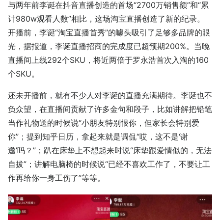
与两年前李诞在抖音直播创造的首场“2700万销售额”和“累
计980w观看人数”相比，这场淘宝直播创造了新的纪录。
开播前，李诞“淘宝直播首秀”的噱头吸引了足够多品牌的眼
光，据报道，李诞直播招商的完成度已超预期200%。当晚
直播间上线292个SKU，将近两倍于罗永浩首次入淘的160
个SKU。
还未开播前，就有不少人对李诞的直播充满期待。李诞也不
负众望，在直播间贡献了许多金句和段子，比如讲解把铅笔
当作礼物送的时候说“小朋友特别恨你，但家长会特别爱
你”；提到知乎日历，拿起来就是调侃“哎，这不是‘谢
邀’吗？”；趴在床垫上不想起来时说“床垫跟爱情似的，无法
自拔”；讲解电脑椅的时候说“已经不喜欢工作了，不要让工
作再给你一身工伤了”等等。