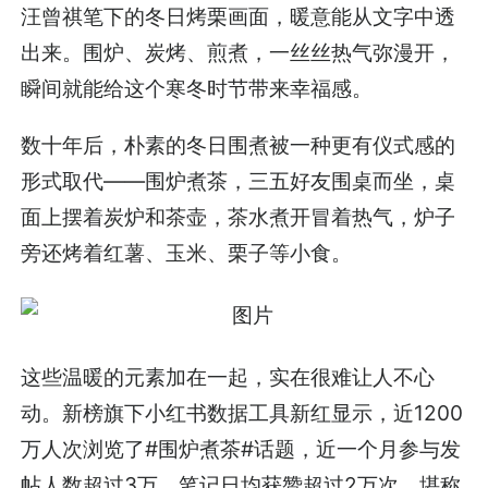
汪曾祺笔下的冬日烤栗画面，暖意能从文字中透
出来。围炉、炭烤、煎煮，一丝丝热气弥漫开，
瞬间就能给这个寒冬时节带来幸福感。
数十年后，朴素的冬日围煮被一种更有仪式感的
形式取代——围炉煮茶，三五好友围桌而坐，桌
面上摆着炭炉和茶壶，茶水煮开冒着热气，炉子
旁还烤着红薯、玉米、栗子等小食。
这些温暖的元素加在一起，实在很难让人不心
动。新榜旗下小红书数据工具新红显示，近1200
万人次浏览了#围炉煮茶#话题，近一个月参与发
帖人数超过3万，笔记日均获赞超过2万次，堪称