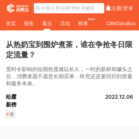
注册/
登录
New
首页
报告
看点
活动
榜单
CBNDataBox
从热奶宝到围炉煮茶，谁在争抢冬日限
定流量？
受时令影响的短期热度难以长久，一时的新鲜和噱头之
后，消费者愿不愿意长期买单，终究还是要回归到质量
和服务本身。
松露
2022.12.06
新榜
#
茶