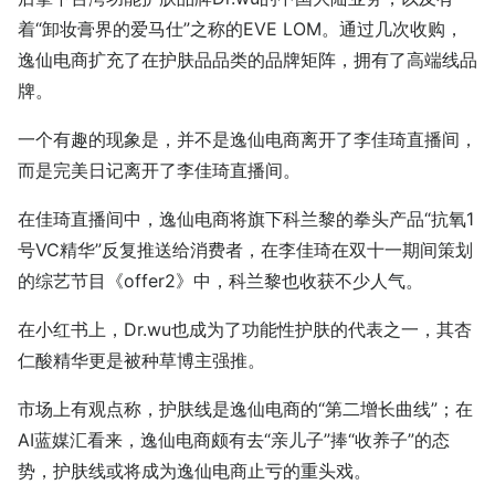
着“卸妆膏界的爱马仕”之称的EVE LOM。通过几次收购，
逸仙电商扩充了在护肤品品类的品牌矩阵，拥有了高端线品
牌。
一个有趣的现象是，并不是逸仙电商离开了李佳琦直播间，
而是完美日记离开了李佳琦直播间。
在佳琦直播间中，逸仙电商将旗下科兰黎的拳头产品“抗氧1
号VC精华”反复推送给消费者，在李佳琦在双十一期间策划
的综艺节目《offer2》中，科兰黎也收获不少人气。
在小红书上，Dr.wu也成为了功能性护肤的代表之一，其杏
仁酸精华更是被种草博主强推。
市场上有观点称，护肤线是逸仙电商的“第二增长曲线”；在
AI蓝媒汇看来，逸仙电商颇有去“亲儿子”捧“收养子”的态
势，护肤线或将成为逸仙电商止亏的重头戏。