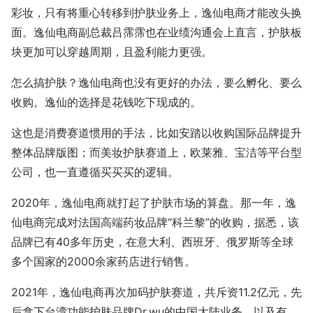
彩妆，只有将重心转移到护肤业务上，逸仙电商才能改头换
面。逸仙电商副总裁吕霈霈也在业绩沟通会上直言，护肤板
块更加可以穿越周期，且盈利能力更强。
怎么搞护肤？逸仙电商也没有更好的办法，要么孵化、要么
收购。逸仙的选择是花钱吃下现成的。
这也是消费赛道惯用的手法，比如安踏以收购国际品牌提升
整体品牌版图；而美妆护肤赛道上，欧莱雅、宝洁等平台型
公司，也一直遵循买买买的逻辑。
2020年，逸仙电商就打起了护肤市场的算盘。那一年，逸
仙电商完成对法国高端药妆品牌“科兰黎”的收购，据悉，该
品牌已有40多年历史，在意大利、西班牙、俄罗斯等全球
多个国家的2000余家药店进行销售。
2021年，逸仙电商再次加码护肤赛道，共斥资11.2亿元，先
后拿下台湾功能护肤品牌Dr.wu的中国大陆业务，以及有