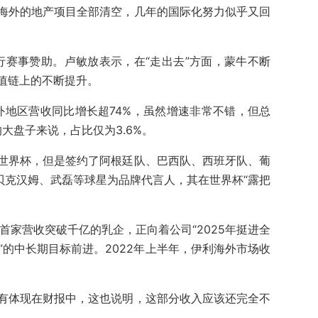
海外的地产项目全部清空，几年的国际化努力似乎又回
行赛事赞助。卢敏放表示，在“走出去”方面，蒙牛不断
值链上的不断提升。
外地区营收同比增长超74%，虽然增速非常不错，但总
的大盘子来说，占比仅为3.6%。
世界杯，但是签约了阿根廷队、巴西队、西班牙队、葡
贝克汉姆、武磊等球星为品牌代言人，其在世界杯“露把
亚洲首家营收突破千亿的乳企，正向着公司“2025年挺进全
一”的中长期目标前进。2022年上半年，伊利海外市场收
有体现在财报中，这也说明，这部分收入应该还完全不