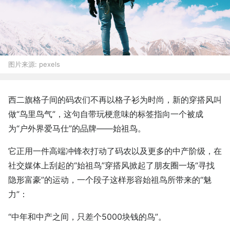
图片来源:
pexels
西二旗格子间的码农们不再以格子衫为时尚，新的穿搭风叫
做“鸟里鸟气”，这句自带玩梗意味的标签指向一个被成
为“户外界爱马仕”的品牌——始祖鸟。
它正用一件高端冲锋衣打动了码农以及更多的中产阶级，在
社交媒体上刮起的“始祖鸟”穿搭风掀起了朋友圈一场“寻找
隐形富豪”的运动，一个段子这样形容始祖鸟所带来的“魅
力”：
“中年和中产之间，只差个5000块钱的鸟”。