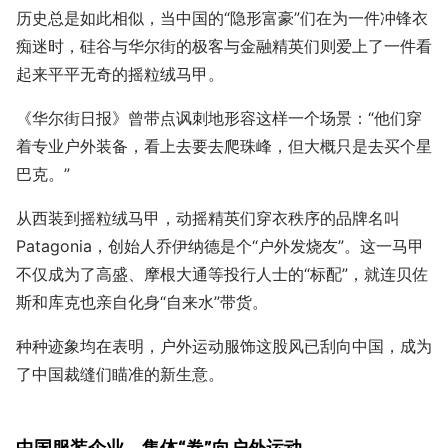
历史总是如此相似，当中国的“隐形富豪”们在为一件冲锋衣
痴迷时，硅谷与华尔街的极客与金融精英们则爱上了一件看
起来平平无奇的摇粒绒马甲。
《华尔街日报》曾带点讽刺地形容这样一个场景：“他们穿
着专业户外装备，看上去要去爬珠峰，但大概只是去买个星
巴克。”
从西装到摇粒绒马甲，动摇精英们穿衣秩序的品牌名叫
Patagonia，创始人乔伊纳德是个“户外发烧友”。这一马甲
不仅成为了高盛、摩根大通等投行人士的“标配”，就连贝佐
斯和库克也亲自化身“自来水”带货。
种种迹象均在表明，户外运动服饰这股风已刮向中国，成为
了中国裁缝们瞄准的新生意。
中国服装企业，集体“卷”向户外运动