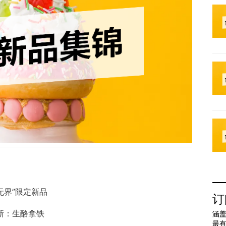
无界”限定新品
订
上新：生酪拿铁
涵盖
最