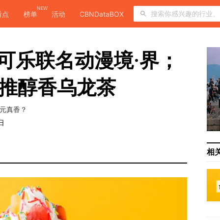
NEW
看点
榜单
活动
CBNDataBOX
口可乐联名动漫境·界；
”推醇香乌龙茶
次元真香？
日
相