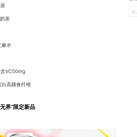
龙茶
麦奶茶
芝麻水
VC50mg
蛋白高膳食纤维
无界”限定新品