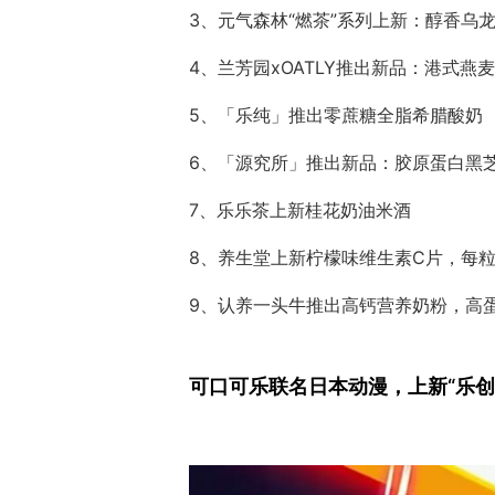
3、元气森林“燃茶”系列上新：醇香乌
4、兰芳园xOATLY推出新品：港式燕
5、「乐纯」推出零蔗糖全脂希腊酸奶
6、「源究所」推出新品：胶原蛋白黑
7、乐乐茶上新桂花奶油米酒
8、养生堂上新柠檬味维生素C片，每粒含
9、认养一头牛推出高钙营养奶粉，高
可口可乐联名日本动漫，上新“乐创