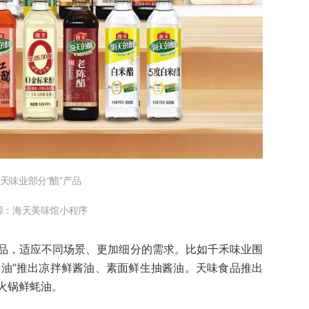
天味业部分“醋”产品
源：海天美味馆小程序
品，适应不同场景、更加细分的需求。比如千禾味业围
酱油”推出凉拌鲜酱油、素面鲜生抽酱油。天味食品推出
火锅鲜蚝油。