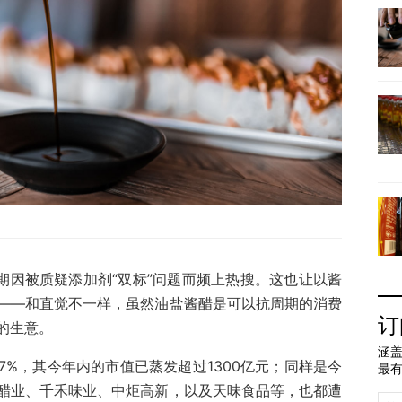
期因被质疑添加剂“双标”问题而频上热搜。这也让以酱
——和直觉不一样，虽然油盐酱醋是可以抗周期的消费
订
的生意。
涵盖
17%，其今年内的市值已蒸发超过1300亿元；同样是今
最
醋业、千禾味业、中炬高新，以及天味食品等，也都遭