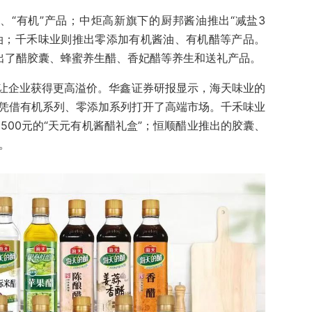
”、“有机”产品；中炬高新旗下的厨邦酱油推出“减盐3
”酱油；千禾味业则推出零添加有机酱油、有机醋等产品。
推出了醋胶囊、蜂蜜养生醋、香妃醋等养生和送礼产品。
让企业获得更高溢价。华鑫证券研报显示，海天味业的
，凭借有机系列、零添加系列打开了高端市场。千禾味业
500元的“天元有机酱醋礼盒”；恒顺醋业推出的胶囊、
。