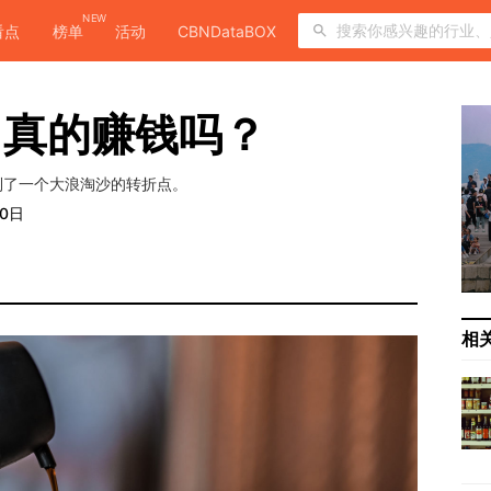
NEW
看点
榜单
活动
CBNDataBOX
，真的赚钱吗？
到了一个大浪淘沙的转折点。
10日
相