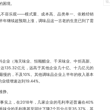
的困境。
也不容乐观——模式重、成本高、品类单一、依赖经销
半年继续超预期上涨，调味品这一古老的生意已到了需
味料企业（海天味业、恒顺醋业、千禾味业、中炬高新、
135.32亿元，远高于其他企业几十亿、十几亿元的
最慢的，不及10%。其他调味品企业上半年的收入基本
业绩增速达到19.44%。
难挣。
实上，在2018年，几家企业的毛利率还普遍在40%
禾味业的毛利率甚至同比下降7个百分点至35.37%，其