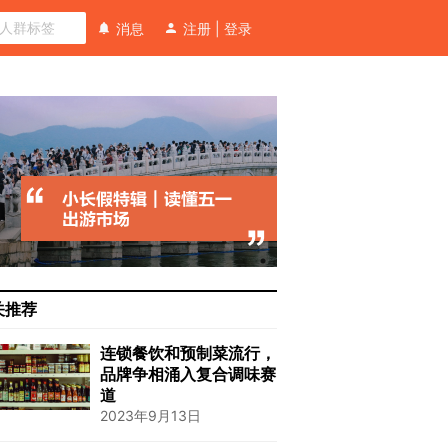
消息
注册
|
登录
关推荐
连锁餐饮和预制菜流行，
品牌争相涌入复合调味赛
道
2023年9月13日