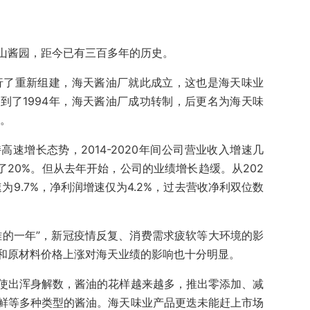
山酱园，距今已有三百多年的历史。
进行了重新组建，海天酱油厂就此成立，这也是海天味业
到了1994年，海天酱油厂成功转制，后更名为海天味
市。
速增长态势，2014-2020年间公司营业收入增速几
了20%。但从去年开始，公司的业绩增长趋缓。从202
为9.7%，净利润增速仅为4.2%，过去营收净利双位数
难的一年”，新冠疫情反复、消费需求疲软等大环境的影
和原材料价格上涨对海天业绩的影响也十分明显。
使出浑身解数，酱油的花样越来越多，推出零添加、减
鲜等多种类型的酱油。海天味业产品更迭未能赶上市场