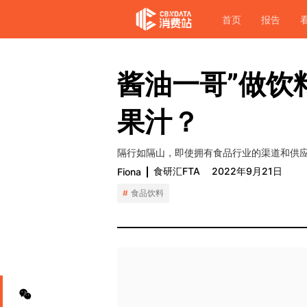
首页
报告
酱油一哥”做饮
果汁？
隔行如隔山，即使拥有食品行业的渠道和供
食研汇FTA
2022年9月21日
Fiona
食品饮料