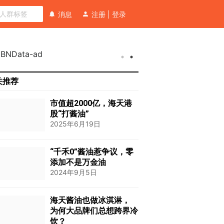
消息
注册
|
登录
关推荐
市值超2000亿，海天港
股“打酱油”
2025年6月19日
“千禾0”酱油惹争议，零
添加不是万金油
2024年9月5日
海天酱油也做冰淇淋，
为何大品牌们总想跨界冷
饮？