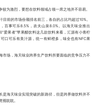
争较为激烈，要想在饮料领域占领一席之地并不容易。
汁目前的市场份额排名前三，各自的占比均超过10%。
%，百事可乐8.5%，农夫山泉8.0%。以海天味业推出
料和“爱果者”苹果醋饮料这几款饮料来看，汇源有小青柠
，可口可乐有美汁源，统一有鲜橙多，味全也有NFC果
海市场，海天味业跨界生产饮料所要面临的竞争压力不
长是海天味业实现突破的新路径，但是跨界做饮料并不
虎视眈眈。