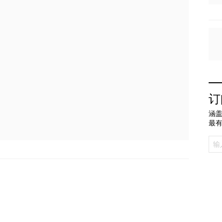
订
涵盖
最