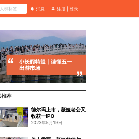
消息
注册
|
登录
关推荐
德尔玛上市，薇娅老公又
收获一IPO
2023年5月19日