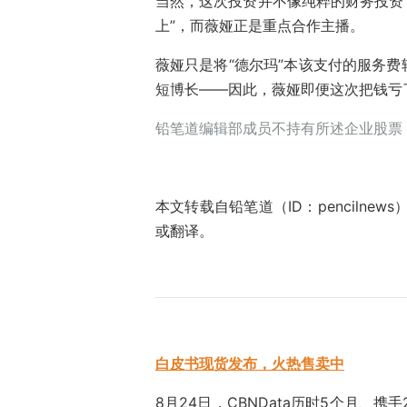
当然，这次投资并不像纯粹的财务投资，
上”，而薇娅正是重点合作主播。
薇娅只是将“德尔玛”本该支付的服务
短博长——因此，薇娅即便这次把钱亏
铅笔道编辑部成员不持有所述企业股票
本文转载自铅笔道（ID：penciln
或翻译。
白皮书现货发布，火热售卖中
8月24日，CBNData历时5个月、携