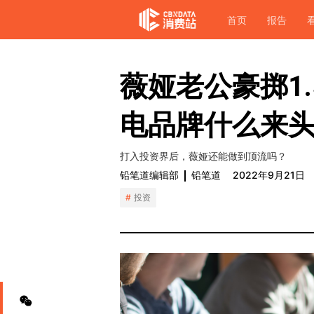
首页
报告
薇娅老公豪掷1
电品牌什么来
打入投资界后，薇娅还能做到顶流吗？
铅笔道编辑部
铅笔道
2022年9月21日
投资