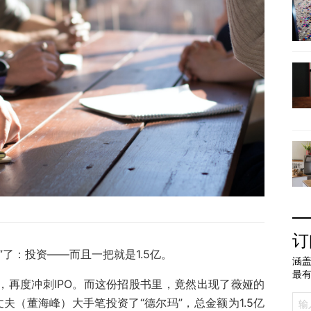
订
”了：投资——而且一把就是1.5亿。
涵盖
最
，再度冲刺IPO。而这份招股书里，竟然出现了薇娅的
丈夫（董海峰）大手笔投资了“德尔玛”，总金额为1.5亿