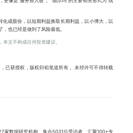
更像是“服务费入股”。“德尔玛”的主要销售形式为“线
费转化成股份，以短期利益换取长期利益，以小博大，以
了，也已经是做到了风险最低。
，本文不构成任何投资建议。
ews），已获授权，版权归铅笔道所有， 未经许可不得转载
手27家数据研究机构、集合5031位受访者、汇聚100+专