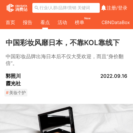
注册/
登录
New
首页
报告
看点
活动
榜单
CBNDataBox
中国彩妆风靡日本，不靠KOL靠线下
中国彩妆品牌出海日本后不仅大受欢迎，而且“身价翻
倍”。
郭照川
2022.09.16
霞光社
#
美妆个护