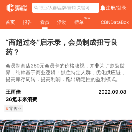
注册/
登录
New
首页
报告
看点
活动
榜单
CBNDataBox
“商超过冬”启示录，会员制成扭亏良
药？
会员制商店260元会员卡的价格歧视，并非为了割裂世
界，纯粹基于商业逻辑：抓住特定人群，优化供应链，
提高库存周转，提高利润，跑出确定性的盈利模式。
王雨佳
2022.09.08
36氪未来消费
#
零售业