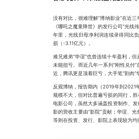
没有对比，很难理解“博纳影业”在近
《哪吒之魔童降世》的发行公司“光线传媒
年里，光线归母净利润连续录得同比负
损（-3.11亿元）。
难兄难弟“华谊”也曾连续十年盈利，但
未能扭亏。而近几年一系列“刚性兑付
近，腾讯更是顶着巨亏，大手笔“割肉”
反观博纳，报告期内（2019年到2021
规模不大，但对比普遍亏损的同行，胜
电影公司，虽然大多涵盖投资制作、发
影的营收主要由“影院”贡献；华谊、
等则在投资、发行、影院上表现较为均