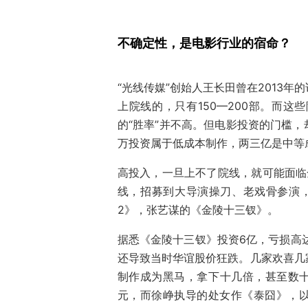
不确定性，是电影行业的宿命？
“光线传媒”创始人王长田曾在2013
上院线的，只有150—200部。而这
的“胜率”并不高。但电影投资的门槛
万投资属于低成本制作，两三亿是中等
高投入，一旦上不了院线，就可能面临
线，招募到大导演操刀、老戏骨参演，
2》，张艺谋的《金陵十三钗》。
据悉《金陵十三钗》投资6亿，亏损高达
还导致当时华谊股价狂跌。几家欢喜几
制作成为黑马，拿下十几倍，甚至数十倍
元，而徐峥执导的处女作《泰囧》，以3