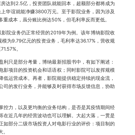
房达到2.5亿，投资团队就能回本，超额部分都将成为
上华谊就能净赚3800万元。至于影院业务，因为涉及
多重成本，虽分账比例达50%，但毛利率反而更低。
以影院业务仍正常经营的2019年为例。该年博纳影院收
收规模为9.79亿元的投资业务，毛利率达36.17%，营收规
1.57%。
盈利只是部分考量，博纳最新招股书中，有如下阐述：
电影项目的投资机会和话语权；同时影院可以发挥规模
降低运营成本。再者，影院能提供稳定持续的现金流，
公司的发行业务，并能够及时获得市场反馈信息，协助
掌控力，以及更均衡的业务结构，是否是其疫情期间经
等在近几年的经营波动也可以理解。大起大落，一贯是
正如部分二级市场投资人对电影行业的评价：项目制的
大。