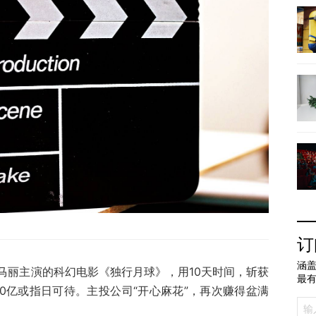
订
涵盖
马丽主演的科幻电影《独行月球》，用10天时间，斩获
最
0亿或指日可待。主投公司“开心麻花”，再次赚得盆满