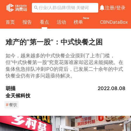
注册/
登录
New
首页
报告
看点
活动
榜单
CBNDataBox
难产的“第一股”：中式快餐之困
如今，越来越多的中式快餐企业摸到了上市门槛，
但“中式快餐第一股”究竟花落谁家却迟迟未能揭晓。在
集体焦急排队冲刺IPO的背后，已发展二十余年的中式
快餐业仍有许多问题亟待解决。
胡描
2022.08.08
全天候科技
#
餐饮