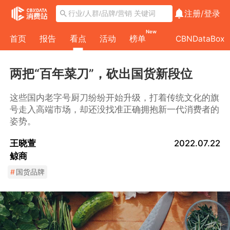
注册/
登录
New
首页
报告
看点
活动
榜单
CBNDataBox
两把“百年菜刀”，砍出国货新段位
这些国内老字号厨刀纷纷开始升级，打着传统文化的旗
号走入高端市场，却还没找准正确拥抱新一代消费者的
姿势。
王晓萱
2022.07.22
鲸商
#
国货品牌