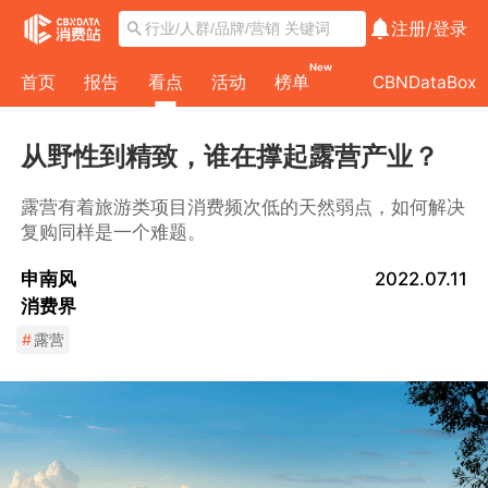
注册/
登录
New
首页
报告
看点
活动
榜单
CBNDataBox
从野性到精致，谁在撑起露营产业？
露营有着旅游类项目消费频次低的天然弱点，如何解决
复购同样是一个难题。
申南风
2022.07.11
消费界
#
露营