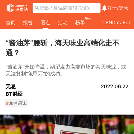
注册/
登录
New
首页
报告
看点
活动
榜单
CBNDataBox
“酱油茅”腰斩，海天味业高端化走不
通？
“酱油茅”开始降温，期望发力高端市场的海天味业，或
无法复制“龟甲万”的成功。
无忌
2022.06.22
BT财经
#
粮油调味