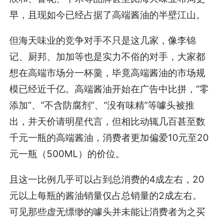
早，且现如今已经占据了高端酱油的半壁江山。
但海天味业的竞争对手不只是这几家，像李锦
记、厨邦、加加等也是实力不俗的对手，大家都
想在高端市场分一杯羹，毕竟高端酱油的市场规
模已经近千亿。高端酱油开始在广告中比拼，“零
添加”、“不含防腐剂”、“没有味精”等噱头被推
出，并天价请明星代言，但相比动辄几百甚至数
千元一瓶的高端酱油，消费者更加偏爱10元至20
元一瓶（500ML）的价位。
且这一比例几乎可以占到总消费的4成左右，20
元以上每瓶的酱油销量仅占总销量的2成左右。
可见那些虚无缥缈的噱头并未能让消费者为之买