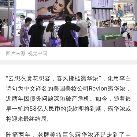
图片来源:
视觉中国
“云想衣裳花想容，春风拂槛露华浓”，化用李白
诗句为中文译名的美国美妆公司Revlon露华浓，
近两年因债务问题深陷破产危机。如今，随着最
早一笔约58亿人民币的贷款即将到期，露华浓或
将迎来最终结局。
阵痛两年，老牌美妆巨头露华浓还是走到了申