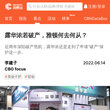
注册/
登录
New
首页
报告
看点
活动
榜单
CBNDataBox
露华浓若破产，雅顿何去何从？
近两年深陷破产危机，露华浓还是走到了申请”破产“保
护这一步。
李建子
2022.06.14
CBO focus
#
美妆个护
#
彩妆