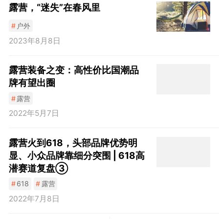
露营，“迷失”在春风里
#
户外
2023年8月8日
露营装备之变：高性价比国潮品
牌有望出圈
#
露营
2022年5月7日
露营火到618，头部品牌优势明
显、小众品牌靠细分突围 | 618高
潜赛道复盘③
#
618
#
露营
2022年7月8日