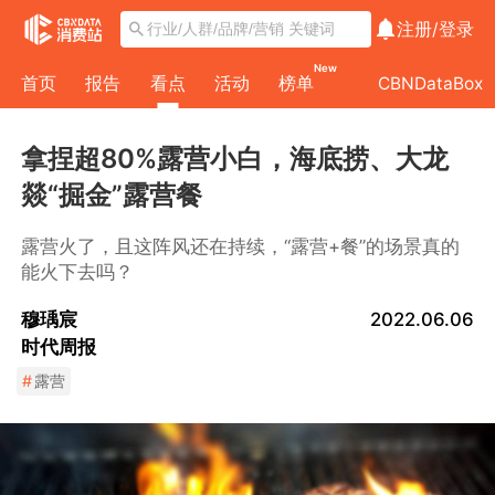
注册/
登录
New
首页
报告
看点
活动
榜单
CBNDataBox
拿捏超80%露营小白，海底捞、大龙
燚“掘金”露营餐
露营火了，且这阵风还在持续，“露营+餐”的场景真的
能火下去吗？
穆瑀宸
2022.06.06
时代周报
#
露营