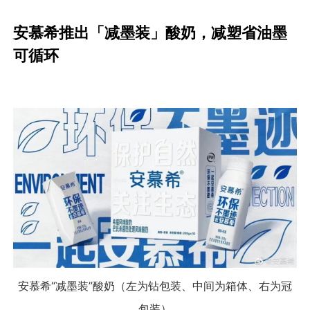
安慕希推出「减墨装」酸奶，减塑省油墨
可循环
安慕希“减墨装”酸奶（左为钻包装、中间为箱体、右为冠
包装）