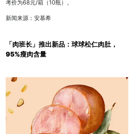
考价为68元/箱（10瓶）。
新闻来源：安慕希
「肉班长」推出新品：球球松仁肉肚，
95%瘦肉含量