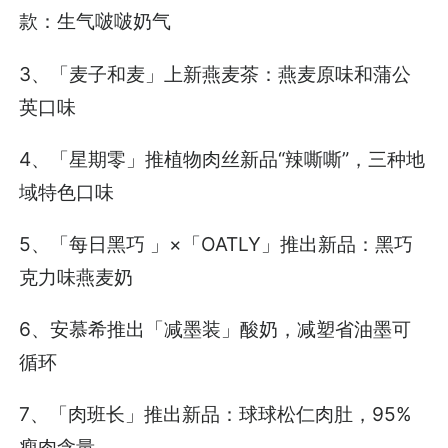
款：生气啵啵奶气
3、「麦子和麦」上新燕麦茶：燕麦原味和蒲公
英口味
4、「星期零」推植物肉丝新品“辣嘶嘶”，三种地
域特色口味
5、「每日黑巧 」×「OATLY」推出新品：黑巧
克力味燕麦奶
6、安慕希推出「减墨装」酸奶，减塑省油墨可
循环
7、「肉班长」推出新品：球球松仁肉肚，95%
瘦肉含量