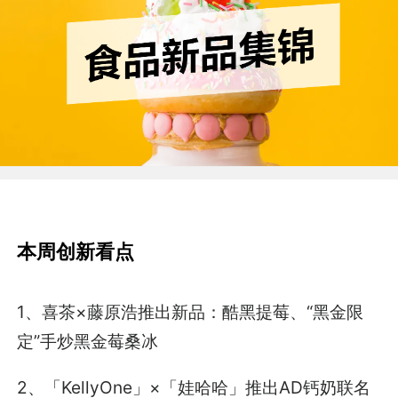
本周创新看点
1、喜茶×藤原浩推出新品：酷黑提莓、“黑金限
定”手炒黑金莓桑冰
2、「KellyOne」×「娃哈哈」推出AD钙奶联名