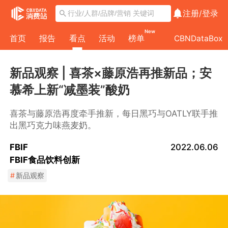
注册/
登录
New
首页
报告
看点
活动
榜单
CBNDataBox
新品观察 | 喜茶×藤原浩再推新品；安
慕希上新“减墨装”酸奶
喜茶与藤原浩再度牵手推新，每日黑巧与OATLY联手推
出黑巧克力味燕麦奶。
FBIF
2022.06.06
FBIF食品饮料创新
#
新品观察