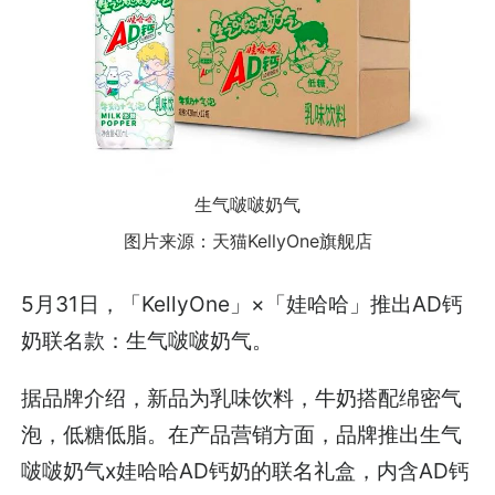
生气啵啵奶气
图片来源：天猫KellyOne旗舰店
5月31日，「KellyOne」×「娃哈哈」推出AD钙
奶联名款：生气啵啵奶气。
据品牌介绍，新品为乳味饮料，牛奶搭配绵密气
泡，低糖低脂。在产品营销方面，品牌推出生气
啵啵奶气x娃哈哈AD钙奶的联名礼盒，内含AD钙