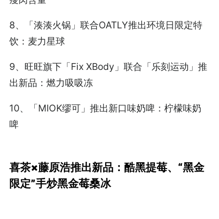
8、「湊湊火锅」联合OATLY推出环境日限定特
饮：麦力星球
9、旺旺旗下「Fix XBody」联合「乐刻运动」推
出新品：燃力吸吸冻
10、「MIOK缪可」推出新口味奶啤：柠檬味奶
啤
喜茶×藤原浩推出新品：酷黑提莓、“黑金
限定”手炒黑金莓桑冰