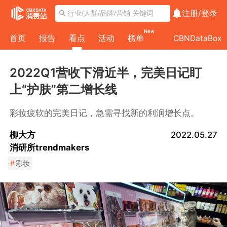
注册/
登录
New
首页
报告
看点
活动
榜单
CBNDataBox
2022Q1营收下滑近半，完美日记盯
上“护肤”第二增长线
彩妆疲软的完美日记，急需寻找新的利润增长点。
柳大方
2022.05.27
消研所trendmakers
#
彩妆