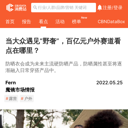
注册/
登录
New
首页
报告
看点
活动
榜单
CBNDataBox
当大众遇见“野奢”，百亿元户外赛道看
点在哪里？
防晒衣会成为未来主流硬防晒产品，防晒属性甚至将逐
渐融入日常穿搭产品中。
Fern
2022.05.25
魔镜市场情报
#
露营
#
户外