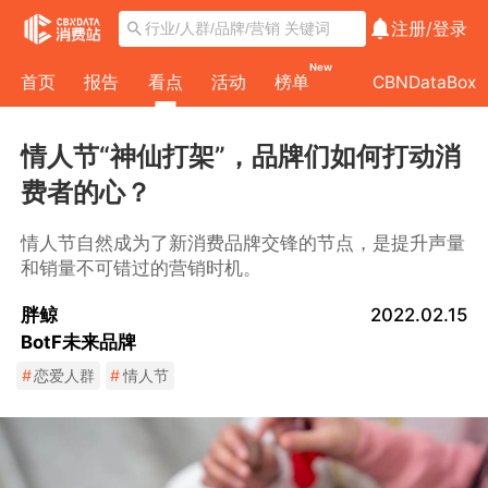
注册/
登录
New
首页
报告
看点
活动
榜单
CBNDataBox
情人节“神仙打架”，品牌们如何打动消
费者的心？
情人节自然成为了新消费品牌交锋的节点，是提升声量
和销量不可错过的营销时机。
胖鲸
2022.02.15
BotF未来品牌
#
恋爱人群
#
情人节