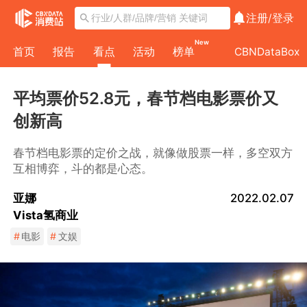
注册/
登录
New
首页
报告
看点
活动
榜单
CBNDataBox
平均票价52.8元，春节档电影票价又
创新高
春节档电影票的定价之战，就像做股票一样，多空双方
互相博弈，斗的都是心态。
亚娜
2022.02.07
Vista氢商业
#
电影
#
文娱