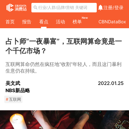
注册/
登录
New
首页
报告
看点
活动
榜单
CBNDataBox
占卜师“一夜暴富”，互联网算命竟是一
个千亿市场？
互联网算命仍然在疯狂地“收割”年轻人，而且这门暴利
生意仍在持续。
吴文武
2022.01.25
NBS新品略
#
互联网