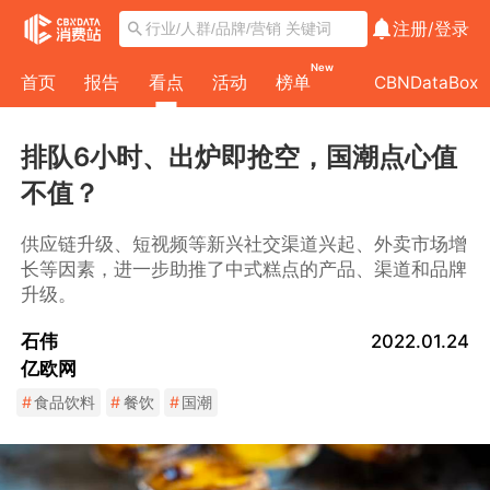
注册/
登录
New
首页
报告
看点
活动
榜单
CBNDataBox
排队6小时、出炉即抢空，国潮点心值
不值？
供应链升级、短视频等新兴社交渠道兴起、外卖市场增
长等因素，进一步助推了中式糕点的产品、渠道和品牌
升级。
石伟
2022.01.24
亿欧网
#
食品饮料
#
餐饮
#
国潮