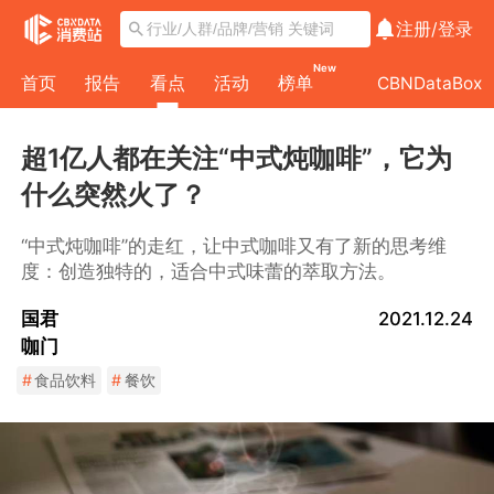
注册/
登录
New
首页
报告
看点
活动
榜单
CBNDataBox
超1亿人都在关注“中式炖咖啡”，它为
什么突然火了？
“中式炖咖啡”的走红，让中式咖啡又有了新的思考维
度：创造独特的，适合中式味蕾的萃取方法。
国君
2021.12.24
咖门
#
食品饮料
#
餐饮