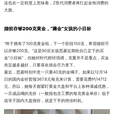
这也在一定程度上意味着，Z世代消费者将扛起金饰消费的
大旗。
婚前存够200克黄金，“薅金”女孩的小目标
“终于拥有了100克黄金啦，下一个阶段150克，希望婚前可
以存够200克。”这是90后女孩思菱近期给自己定下的买
金“小目标”，但她对时代财经强调，克重并不是重点，买金
肯定越多越好，只要喜欢就会尽力拿下。
最近，思菱特别中意一只重40克的金镯子。如果以12月14
日的国内金价暂报367.8元每克来计算，需要花费约14712
元。所以，她每天都紧盯黄金大盘和平台上各种满减优惠，
一旦成品镯的克价（一般指包含工费的每克黄金单价）低于
或等于国内大盘报价，就是下手的绝佳时机。