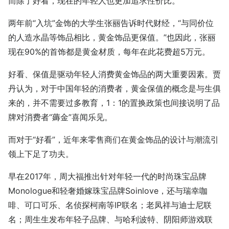
而除了好看，现在的年轻人也更加追求性价比。
两年前“入坑”金饰的大学生张丽告诉时代财经，“与同价位
的人造水晶等饰品相比，黄金饰品更保值。”也因此，张丽
现在90%的首饰都是黄金材质，每年在此花费超5万元。
好看、保值是驱动年轻人消费黄金饰品的两大重要因素。贾
丹认为，对于中国年轻的消费者，黄金保值的概念是与生俱
来的，并不需要过多教育，1：1的置换政策也间接说明了品
牌对消费者“薅金”喜闻乐见。
而对于“好看”，近年来零售商们在黄金饰品的设计与潮流引
领上下足了功夫。
早在2017年，周大福推出针对年轻一代的时尚珠宝品牌
Monologue和轻奢婚嫁珠宝品牌Soinlove，还与瑞幸咖
啡、可口可乐、名侦探柯南等IP联名；老凤祥与迪士尼联
名；周生生发布年轻子品牌、与哈利波特、阴阳师游戏联