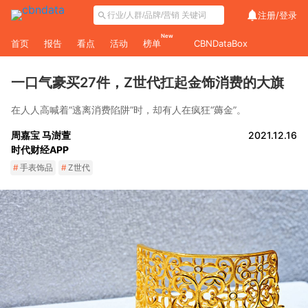
注册/
登录
New
首页
报告
看点
活动
榜单
CBNDataBox
一口气豪买27件，Z世代扛起金饰消费的大旗
在人人高喊着“逃离消费陷阱”时，却有人在疯狂“薅金”。
周嘉宝 马澍萱
2021.12.16
时代财经APP
#
手表饰品
#
Z世代