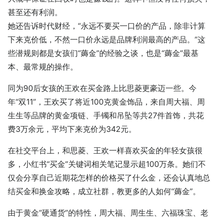
甚至还有利润。
她还告诉时代财经，“永远不要买一口价的产品，除非计算
下来克价低，不然一口价永远是品牌利润最高的产品。”这
些潜规则都是女孩们“薅金”的经验之谈，也是“薅金”最基
本、最常规的操作。
同为90后女孩的王欢在买金路上比思菱更豪迈一些。今
年“双11”，王欢买了将近100克黄金饰品，来自周大福、周
生生等品牌的黄金项链、手镯和吊坠等共27件首饰，共花
费3万余元，平均下来克价为342元。
在社交平台上，和思菱、王欢一样喜欢买金的年轻女孩很
多，小红书“买金”关键词相关笔记显示超100万条。她们不
仅会分享自己近期花怎样的价格买了什么金，还会认真地总
结买金和换金攻略，成立社群，教更多的人如何“薅金”。
由于黄金“硬通货”的特性，周大福、周生生、六福珠宝、老