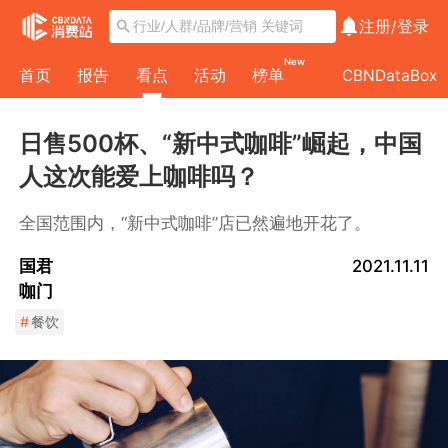
注册/
登录
New
首页
报告
看点
活动
榜单
CBNDataBox
日售500杯、“新中式咖啡”崛起，中国
人这次能爱上咖啡吗？
全国范围内，“新中式咖啡”店已然遍地开花了。
国君
2021.11.11
咖门
#
餐饮