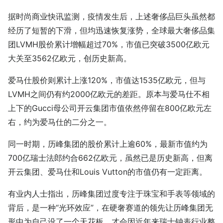
据时尚商业快讯监测，疫情发生后，上述奢侈品巨头虽然都
经历了短暂的下滑，但均迅速恢复涨势，全球最大奢侈品集
团LVMH股价累计增幅超过70%，市值已突破3500亿欧元
大关至3562亿欧元，创历史新高。
爱马仕股价则累计上涨120%，市值达1535亿欧元，但与
LVMH之间仍有约2000亿欧元的差距。原本与爱马仕不相
上下的Gucci母公司开云集团市值依然停留在800亿欧元左
右，约为爱马仕的二分之一。
同一时期，历峰集团的股价累计上逾60%，最新市值约为
700亿瑞士法郎约合662亿欧元，虽然已是历史新高，但离
开云集团、爱马仕和Louis Vutton的市值仍有一定距离。
有业内人士指出，历峰集团过度专注于珠宝和手表等领域的
背后，是一种“光环效应”，在硬奢赛道的领先让历峰集团无
形中为自己设了一个天花板，才会因近年来瑞士钟表行业整