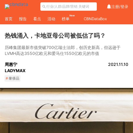
注册/
登录
New
首页
报告
看点
活动
榜单
CBNDataBox
热钱涌入，卡地亚母公司被低估了吗？
历峰集团最新市值突破700亿瑞士法郎，创历史新高，但远逊于
LVMH高达3550亿欧元和爱马仕1550亿欧元的市值
周惠宁
2021.11.10
LADYMAX
#
奢侈品