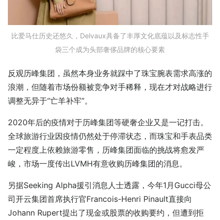
比爱马仕历史还悠久，Delvaux具备了丰厚文化底蕴以及标志性手
袋三个成为头部奢侈品牌的核心要素
反观历峰集团，虽然本身业务就踩中了珠宝腕表需求高涨的
浪潮，但随着市场份额被竞争对手稀释，现在才对战略进行
调整无异于“亡羊补牢”。
2020年后的疫情对于历峰集团等硬奢企业又是一记打击。
全球旅游行业因疫情仍然处于停滞状态，而珠宝和手表品类
一定程度上依赖旅游零售，历峰集团面临的挑战将愈发严
峻，市场一度传出LVMH有意收购历峰集团的消息。
另据Seeking Alpha援引消息人士透露，今年1月Gucci母公
司开云集团首席执行官Francois-Henri Pinault直接向
Johann Rupert提出了现金或股票的收购要约，但遭到拒