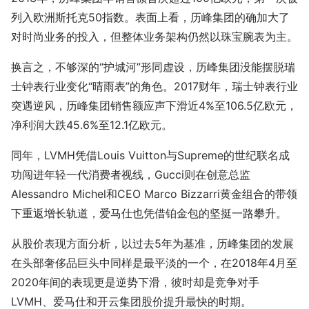
列入欧洲斯托克50指数。表面上看，历峰集团的确加大了
对时尚业务的投入，但整体业务架构仍然以珠宝腕表为主。
换言之，不够深的“护城河”形同虚设，历峰集团没能摆脱瑞
士钟表行业变化“晴雨表”的角色。2017财年，瑞士钟表行业
突遇逆风，历峰集团销售额应声下滑近4%至106.5亿欧元，
净利润大跌45.6%至12.1亿欧元。
同年，LVMH凭借Louis Vuitton与Supreme的世纪联名成
功闯进年轻一代消费者视线，Gucci则在创意总监
Alessandro Michel和CEO Marco Bizzarri黄金组合的带领
下重返增长轨道，爱马仕也凭借铂金包的坚挺一路攀升。
从股价表现方面分析，以过去5年为基准，历峰集团的发展
在头部奢侈品巨头中同样是最平淡的一个，在2018年4月至
2020年间的表现更是逆势下滑，彼时却是竞争对手
LVMH、爱马仕和开云集团股价提升最快的时期。