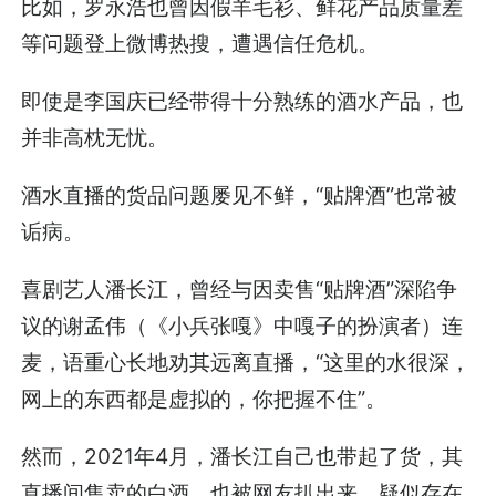
比如，罗永浩也曾因假羊毛衫、鲜花产品质量差
等问题登上微博热搜，遭遇信任危机。
即使是李国庆已经带得十分熟练的酒水产品，也
并非高枕无忧。
酒水直播的货品问题屡见不鲜，“贴牌酒”也常被
诟病。
喜剧艺人潘长江，曾经与因卖售“贴牌酒”深陷争
议的谢孟伟（《小兵张嘎》中嘎子的扮演者）连
麦，语重心长地劝其远离直播，“这里的水很深，
网上的东西都是虚拟的，你把握不住”。
然而，2021年4月，潘长江自己也带起了货，其
直播间售卖的白酒，也被网友扒出来，疑似存在