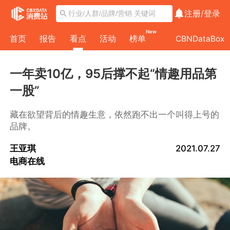
注册/
登录
New
首页
报告
看点
活动
榜单
CBNDataBox
一年卖10亿，95后撑不起“情趣用品第
一股”
藏在欲望背后的情趣生意，依然跑不出一个叫得上号的
品牌。
王亚琪
2021.07.27
电商在线