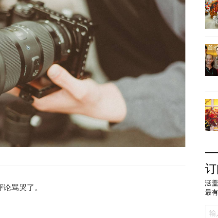
订
涵盖
评论骂哭了。
最