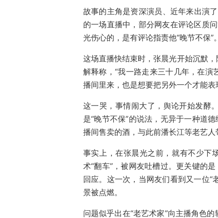
故事的主角是资深演员、近年来出演了多
的一场直播中，部分网友在评论区质问“
光伤心的，是有评论指责他“晚节不保”
这场直播快结束时，张晨光开始沉默，
解释称，“我一路走来三十几年，在演
播间里来，也是想要把另外一个才能表
这一哭，事情闹大了，舆论开始发酵
是“晚节不保”的说法，无异于一种道德
播间售卖的酒，与此前潘长江等老艺人带
事实上，在张晨光之前，就有不少下场
术“翻车”，被网友吐槽过。更关键的是
回应。这一次，当网友们看到又一位“老
景被点燃。
问题似乎出在“老艺术家”向主播角色