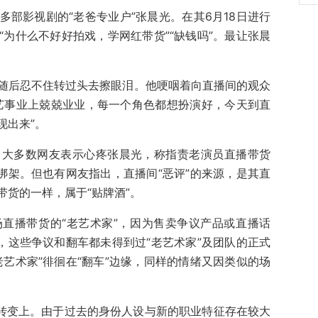
部影视剧的“老爸专业户”张晨光。在其6月18日进行
为什么不好好拍戏，学网红带货”“缺钱吗”。最让张晨
。
随后忍不住转过头去擦眼泪。他哽咽着向直播间的观众
艺事业上兢兢业业，每一个角色都想扮演好，今天到直
现出来”。
。大多数网友表示心疼张晨光，称指责老演员直播带货
绑架。但也有网友指出，直播间“恶评”的来源，是其直
货的一样，属于“贴牌酒”。
直播带货的“老艺术家”，因为售卖争议产品或直播话
，这些争议和翻车都未得到过“老艺术家”及团队的正式
艺术家”徘徊在“翻车”边缘，同样的情绪又因类似的场
的转变上。由于过去的身份人设与新的职业特征存在较大