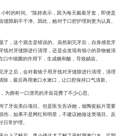
多小时的时间。”陈婷表示，因为每天戴着牙套，即便是
齿缝隙刷不干净。因此，她对于口腔护理则更为认真、
题了，这个观念是错误的。虽然刷完牙后，自身感觉牙
牙线对牙缝隙进行清理，还是会发现有细小的异物被清
在口中细菌的作用下，生成糖和酸，导致龋齿。
完牙之后，会对着镜子用牙线对牙缝隙进行清理，清理
清除，最后再用漱口水漱口，让口腔保持口气清新。
黄，为拥有一口漂亮的牙齿花费了不少心思。
询了牙齿美白项目。但是医生告诉她，做陶瓷贴片需要
损伤，如果不是网红和明星，不建议她做这类项目。反
好日常护理。
平台上了解后，李小倩这才了解了平时用漱口水、定期