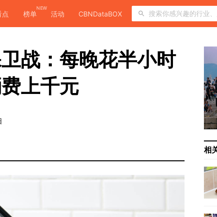
NEW
看点
榜单
活动
CBNDataBOX
保卫战：每晚花半小时
消费上千元
日
相