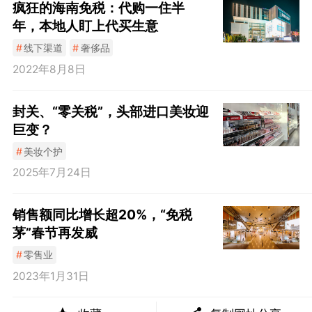
疯狂的海南免税：代购一住半
年，本地人盯上代买生意
#
线下渠道
#
奢侈品
2022年8月8日
封关、“零关税”，头部进口美妆迎
巨变？
#
美妆个护
2025年7月24日
销售额同比增长超20%，“免税
茅”春节再发威
#
零售业
2023年1月31日