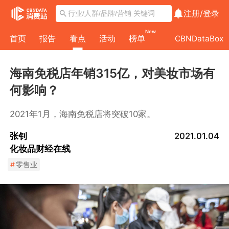
注册/
登录
New
首页
报告
看点
活动
榜单
CBNDataBox
海南免税店年销315亿，对美妆市场有
何影响？
2021年1月，海南免税店将突破10家。
张钊
2021.01.04
化妆品财经在线
#
零售业