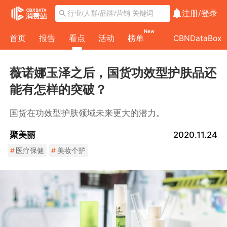
注册/
登录
New
首页
报告
看点
活动
榜单
CBNDataBox
薇诺娜玉泽之后，国货功效型护肤品还
能有怎样的突破？
国货在功效型护肤领域未来更大的潜力。
聚美丽
2020.11.24
#
医疗保健
#
美妆个护