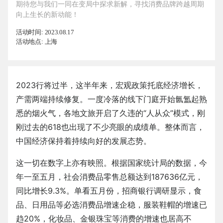
期待您与我们一同在变局中探求新解，寻找消费品牌跨越周期
向上生长的新动能！
活动时间:
2023.08.17
活动地点:
上海
2023行将过半，这半年来，宏观政策托底经济增长，
产需两端持续修复。一度冷落的线下门庭开始氤氲起熟
悉的烟火气，各地文旅开启了久违的“人从众”模式，刚
刚过去的618也出现了不少亮眼的成绩单。整体而言，
中国经济保持着持续向好的发展态势。
这一切在数字上亦有映照。根据国家统计局的数据，今
年一至五月，社会消费品零售总额达到187636亿元，
同比增长9.3%。单看五月份，招商银行调研显示，食
品、日用品等必选消费品增速企稳，服装鞋帽的增速已
趋20%，化妆品、金银珠宝等消费的增速也居高不