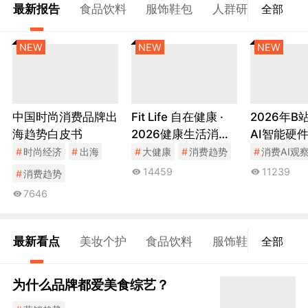
最新报告
食品饮料
服饰鞋包
人群研究
美妆
全部
NEW
NEW
NEW
中国时尚消费品牌出
Fit Life 自在健康 ·
2026年B
海趋势白皮书
2026健康生活消费
AI智能硬
趋势报告
报告
#
时尚经济
#
出海
#
大健康
#
消费趋势
#
消费AI观
14459
11239
#
消费趋势
7646
最新看点
美妆个护
食品饮料
服饰鞋包
出海
全部
为什么品牌都爱美食综艺？