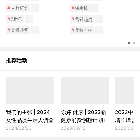
#
人群研究
#
银发族
#
Z世代
#
营销趋势
#
直播带货
#
美妆个护
推荐活动
我们的主张 | 2024
你好·健康 | 2023新
2023中
女性品质生活大调查
健康消费创想计划正
增长峰会
正式启动
式启动
应变求新
2024/02/23
2023/09/18
2023/06/2