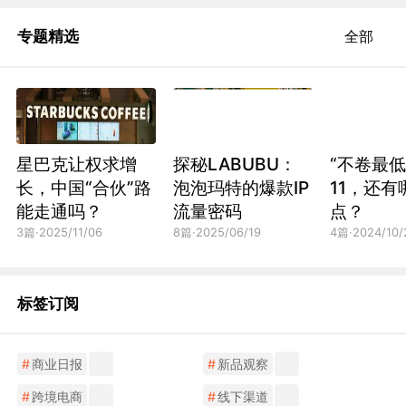
专题精选
全部
星巴克让权求增
探秘LABUBU：
“不卷最低
长，中国“合伙”路
泡泡玛特的爆款IP
11，还有
能走通吗？
流量密码
点？
3
篇·
2025/11/06
8
篇·
2025/06/19
4
篇·
2024/10/
标签订阅
#
商业日报
#
新品观察
#
跨境电商
#
线下渠道