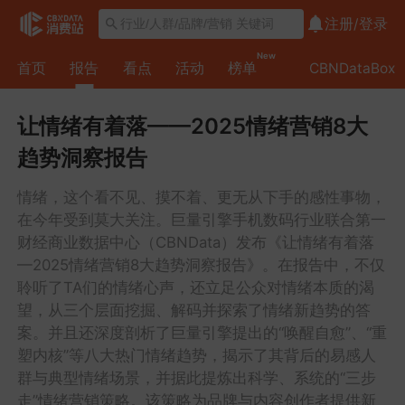
注册/
登录
第
New
首页
报告
看点
活动
榜单
CBNDataBox
一
章
第
让情绪有着落——2025情绪营销8大
二
趋势洞察报告
章
第
情绪，这个看不见、摸不着、更无从下手的感性事物，
三
在今年受到莫大关注。巨量引擎手机数码行业联合第一
章
财经商业数据中心（CBNData）发布《让情绪有着落
—2025情绪营销8大趋势洞察报告》。在报告中，不仅
聆听了TA们的情绪心声，还立足公众对情绪本质的渴
望，从三个层面挖掘、解码并探索了情绪新趋势的答
案。并且还深度剖析了巨量引擎提出的“唤醒自愈”、“重
塑内核”等八大热门情绪趋势，揭示了其背后的易感人
群与典型情绪场景，并据此提炼出科学、系统的“三步
走”情绪营销策略。该策略为品牌与内容创作者提供新