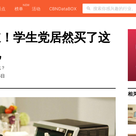
NEW
看点
榜单
活动
CBNDataBOX
道！学生党居然买了这
电
化？
3日
相