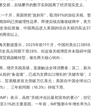
阻断交易，后续攀升的数字实则脱离了经济现实意义。
仅一个月，美国突然“急刹车”，取消91%的加征关税、暂
前期加码已突破理性边界。即便后续吉隆坡磋商中，美方
史加征措施，中国商品进入美国的综合关税仍高达37.
）的两倍以上。
数据显示，2025年前11个月，中国对美出口3859.
2年历史高点同期下滑28%。但这场关税博弈并未阻碍中国
境贸易战略转型，催生两大核心转向：
商，绕开关税高墙，直接触达全球消费者；其二，新兴
前的“备选项”，已成为支撑出口增长的“关键市场”。2
4%，贸易顺差首次突破万亿美元；美国在中国全球出口
.7%）、三年前同期（16.3%）持续下滑。
MF）表示，虽然“关税冲击比最初宣布的要小”，但它
至3.1%的主要原因。一年前，IMF预测今年增长率为3.