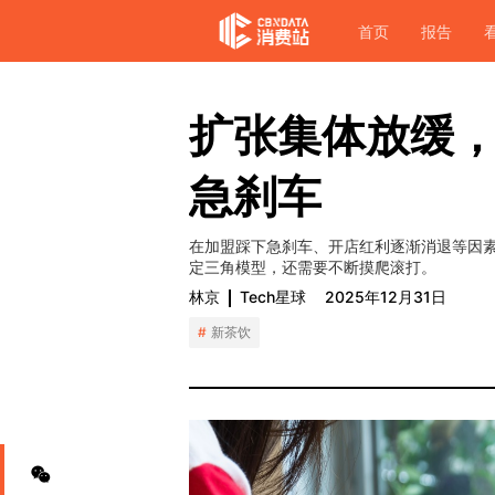
首页
报告
扩张集体放缓
急刹车
在加盟踩下急刹车、开店红利逐渐消退等因
定三角模型，还需要不断摸爬滚打。
林京
Tech星球
2025年12月31日
新茶饮