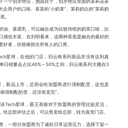
下一个伯牙绝弦，挑战在于，伯牙绝弦里面的茉莉花茶
众用户的口味。喜茶的“小奶茉”、茉莉奶白的“茉莉奶
茶底。
奶油、基底乳，可以融合成为比较传统的奶茶口味，比
口感也丰富。在刘明看来，这两种茶底是融合的最好的
爱好者，但很难抓住所有人的口胃。
ech星球，在他的门店，归云南系列新品并没有达到真
日销量会占比40%～50%之间，归云南系列大概在3
星球，新品上市，总部会给加盟商进行强制配货，这也是
南强制配的货，还没有卖完”。
诉Tech星球，霸王茶姬对于加盟商的管理比较灵活，
，经总部评估之后，可以售卖给总部，转为直营门店。
类，一部分加盟商为了减轻日常运营压力，选择下架一