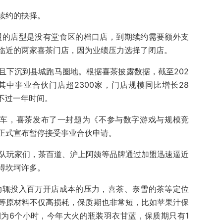
续约的抉择。
加盟的店型是没有堂食区的档口店，到期续约需要额外支
临近的两家喜茶门店，因为业绩压力选择了闭店。
且下沉到县城跑马圈地。根据喜茶披露数据，截至202
其中事业合伙门店超2300家，门店规模同比增长28
，不过一年时间。
刹车，喜茶发布了一封题为《不参与数字游戏与规模竞
正式宣布暂停接受事业合伙申请。
梯队玩家们，茶百道、沪上阿姨等品牌通过加盟迅速逼近
得坎坷许多。
起动辄投入百万开店成本的压力，喜茶、奈雪的茶等定位
等原材料不仅高损耗，保质期也非常短，比如苹果汁保
为6个小时，今年大火的瓶装羽衣甘蓝，保质期只有1