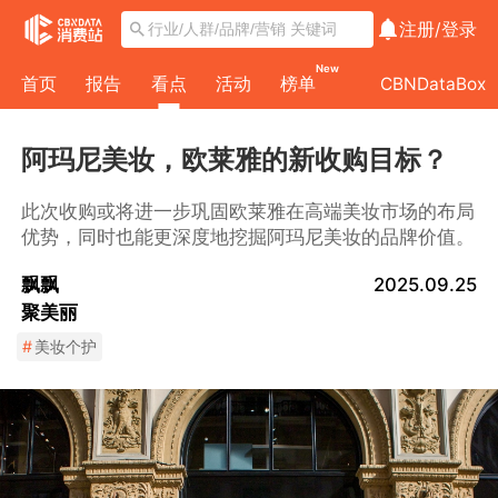
注册/
登录
New
首页
报告
看点
活动
榜单
CBNDataBox
阿玛尼美妆，欧莱雅的新收购目标？
此次收购或将进一步巩固欧莱雅在高端美妆市场的布局
优势，同时也能更深度地挖掘阿玛尼美妆的品牌价值。
飘飘
2025.09.25
聚美丽
#
美妆个护