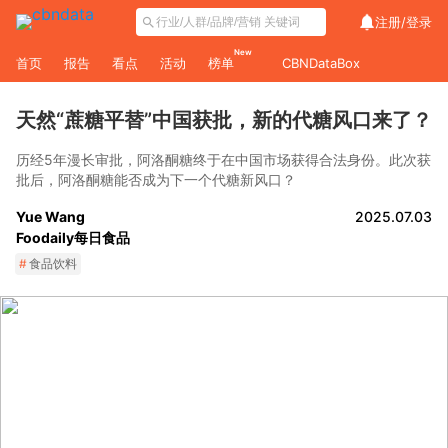
注册/
登录
New
首页
报告
看点
活动
榜单
CBNDataBox
天然“蔗糖平替”中国获批，新的代糖风口来了？
历经5年漫长审批，阿洛酮糖终于在中国市场获得合法身份。此次获
批后，阿洛酮糖能否成为下一个代糖新风口？
Yue Wang
2025.07.03
Foodaily每日食品
#
食品饮料