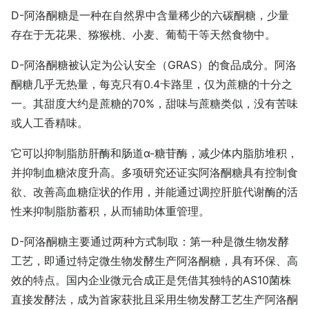
D-阿洛酮糖是一种在自然界中含量稀少的六碳酮糖，少量
存在于无花果、猕猴桃、小麦、葡萄干等天然食物中。
D-阿洛酮糖被认定为公认安全（GRAS）的食品成分。阿洛
酮糖几乎无热量，每克只有0.4卡路里，仅为蔗糖的十分之
一。其甜度大约是蔗糖的70%，甜味与蔗糖类似，没有苦味
或人工香精味。
它可以抑制脂肪肝酶和肠道α-糖苷酶，减少体内脂肪堆积，
并抑制血糖浓度升高。多项研究还证实阿洛酮糖具有控制食
欲、改善高血糖症状的作用，并能通过调控肝脏代谢酶的活
性来抑制脂肪蓄积，从而辅助体重管理。
D-阿洛酮糖主要通过两种方式制取：第一种是微生物发酵
工艺，即通过特定微生物发酵生产阿洛酮糖，具有环保、高
效的特点。国内企业微元合成正是凭借其独特的AS10菌株
直接发酵法，成为首家获批且采用生物发酵工艺生产阿洛酮